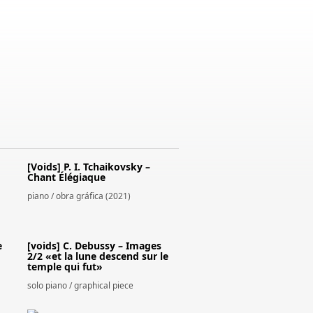
[Voids] P. I. Tchaikovsky –
Chant Élégiaque
piano / obra gráfica (2021)
e
[voids] C. Debussy – Images
2/2 «et la lune descend sur le
temple qui fut»
solo piano / graphical piece