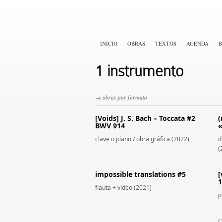
INICIO
OBRAS
TEXTOS
AGENDA
B
1 instrumento
→ obras por formato
[Voids] J. S. Bach – Toccata #2
(
BWV 914
«
clave o piano / obra gráfica (2022)
d
(
impossible translations #5
[
1
flauta + vídeo (2021)
p