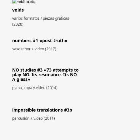
voids
varios formatos / piezas gráficas
(2020)
numbers #1 «post-truth»
saxo tenor + video (2017)
NO studies #3 «73 attempts to
play NO. Its resonance. Its NO.
A glass»
piano, copa y vídeo (2014)
impossible translations #3b
percusión + vídeo (2011)