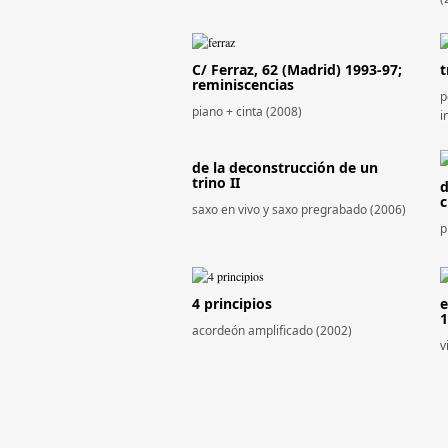
C/ Ferraz, 62 (Madrid) 1993-97;
t
reminiscencias
p
piano + cinta (2008)
i
de la deconstrucción de un
trino II
d
c
saxo en vivo y saxo pregrabado (2006)
p
4 principios
e
1
acordeón amplificado (2002)
v