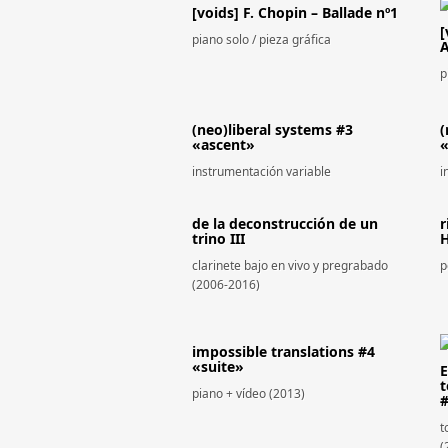
[voids] F. Chopin – Ballade nº1
[
piano solo / pieza gráfica
A
p
(neo)liberal systems #3
(
«ascent»
«
instrumentación variable
i
de la deconstrucción de un
r
trino III
H
clarinete bajo en vivo y pregrabado
p
(2006-2016)
impossible translations #4
«suite»
E
t
piano + vídeo (2013)
#
t
(