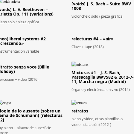
[voids] J. S. Bach – Suite BWV
1008
voids] L. V. Beethoven –
rietta Op. 111 (variations)
violonchelo solo / pieza gráfica
iano solo / pieza gráfica
neo)liberal systems #2
relecturas #4 – «air»
crescendo»
Clave + tape (2018)
nstrumentación variable
itratto senza voce (Billie
oliday)
Mixturas #1 – J. S. Bach,
Passacaglia BWV582 & 2012-7-
ercusión + vídeo (2016)
11, Marcha negra (Madrid)
órgano y electrónica en vivo (2014)
logio de lo ausente (sobre un
retratos
ema de Schumann) [relecturas
piano y vídeo, otras plantillas o
2]
videoinstalación (2012-)
oy piano + altavoz de superficie
2013)