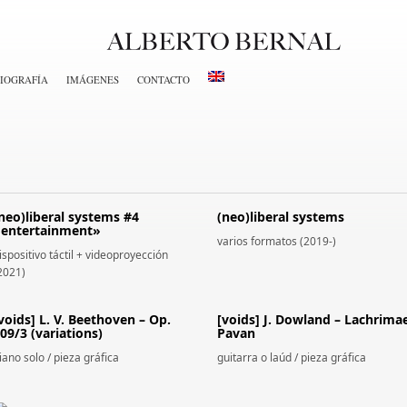
IOGRAFÍA
IMÁGENES
CONTACTO
neo)liberal systems #4
(neo)liberal systems
entertainment»
varios formatos (2019-)
ispositivo táctil + videoproyección
2021)
voids] L. V. Beethoven – Op.
[voids] J. Dowland – Lachrima
09/3 (variations)
Pavan
iano solo / pieza gráfica
guitarra o laúd / pieza gráfica