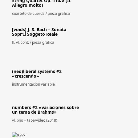
String Quartet Op. 110/8 (II.
Allegro molto)
cuarteto de cuerda / pieza gráfica
[voids] J. S. Bach – Sonata
Sopr’Il Soggeto Reale
fl. vl. cont. / pieza gráfica
(neo)liberal systems #2
«crescendo»
instrumentación variable
numbers #2 «variaciones sobre
un tema de Brahms»
vl, pno + tape/video (2018)