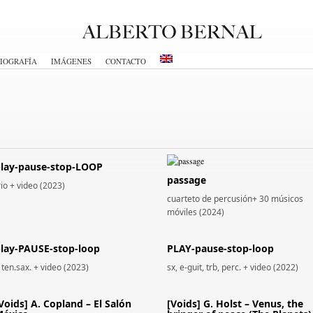
IOGRAFÍA
IMÁGENES
CONTACTO
lay-pause-stop-LOOP
passage
rio + video (2023)
cuarteto de percusión+ 30 músicos
móviles (2024)
lay-PAUSE-stop-loop
PLAY-pause-stop-loop
 ten.sax. + video (2023)
sx, e-guit, trb, perc. + video (2022)
Voids] A. Copland – El Salón
[Voids] G. Holst – Venus, the