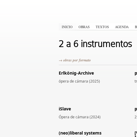
INICIO
OBRAS
TEXTOS
AGENDA
B
2 a 6 instrumentos
→ obras por formato
Erlkönig-Archive
p
ópera de cámara (2025)
t
iSlave
p
Ópera de cámara (2024)
2
(neo)liberal systems
[