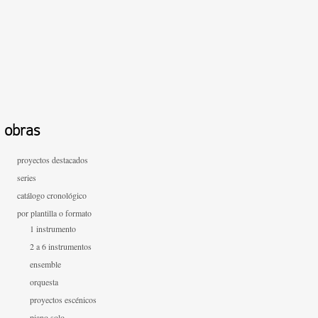
obras
proyectos destacados
series
catálogo cronológico
por plantilla o formato
1 instrumento
2 a 6 instrumentos
ensemble
orquesta
proyectos escénicos
piano solo