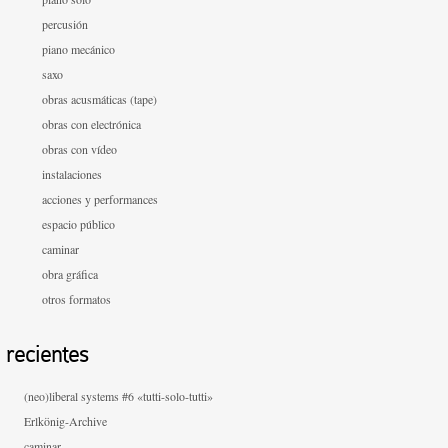
percusión
piano mecánico
saxo
obras acusmáticas (tape)
obras con electrónica
obras con vídeo
instalaciones
acciones y performances
espacio público
caminar
obra gráfica
otros formatos
recientes
(neo)liberal systems #6 «tutti-solo-tutti»
Erlkönig-Archive
caminar