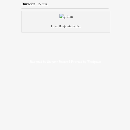
Duración:
55 min.
Foto: Benjamin Seidel
Designed by
Elegant Themes
| Powered by
Wordpress