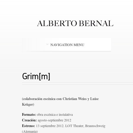
NAVIGATION MENU
Grim[m]
(colaboración escénica con Christian Weiss y Luise
Krüger)
Formato:
o
bra escénica e instalativa
Creación:
agosto-septiembre 2012
Estreno:
13 septiembre 2012. LOT Theater, Braunschweig
(Alemania)