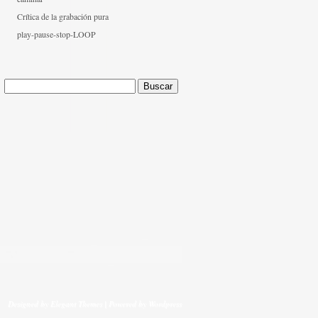
Crítica de la grabación pura
play-pause-stop-LOOP
Buscar:
Designed by
Elegant Themes
| Powered by
Wordpress