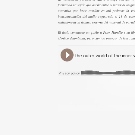
formando un tejido que oscila entre el material origi
evocativo que hace estallar en mil pedazos la rea
instrumentación del audio registrado el 11 de e
radicalmente la factura externa del material de partid
El título constituye un guiño a Peter Handke y su l
idéntico deambular, pero camino inverso: de fuera hac