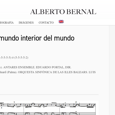
IOGRAFÍA
IMÁGENES
CONTACTO
 mundo interior del mundo
5-5-5-5-5) ó (5-5-5-5-2)
(Burgos). ANTARES ENSEMBLE. EDUARDO PORTAL, DIR.
s Baluard (Palma). ORQUESTA SINFÓNICA DE LAS ILLES BALEARS. LUIS