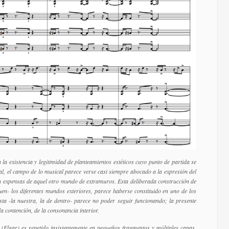
 la existencia y legitimidad de planteamientos estéticos cuyo punto de partida se
eal, el campo de lo musical parece verse casi siempre abocado a la expresión del
- a expensas de aquel otro mundo de extramuros. Esta deliberada construcción de
n- los diferentes mundos exteriores, parece haberse constituido en uno de los
sta -la nuestra, la de dentro- parece no poder seguir funcionando; la presente
 la contención, de la consonancia interior.
 (Elgar) es repetido insistentemente en pequeños fragmentos y múltiples capas,