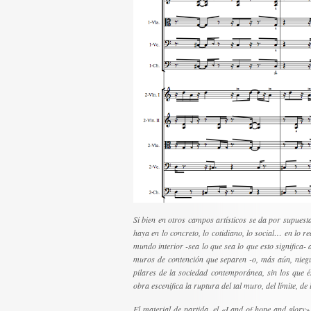
Si bien en otros campos artísticos se da por supuesta
haya en lo concreto, lo cotidiano, lo social… en lo r
mundo interior -sea lo que sea lo que esto significa
muros de contención que separen -o, más aún, niegue
pilares de la sociedad contemporánea, sin los que é
obra escenifica la ruptura del tal muro, del límite, de
El material de partida, el «Land of hope and glory»