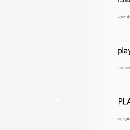
Ópera de
pla
2 ten.sa
PLA
sx, e-gui