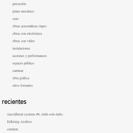
percusión
piano mecánico
saxo
obras acusmáticas (tape)
obras con electrónica
obras con vídeo
instalaciones
acciones y performances
espacio público
caminar
obra gráfica
otros formatos
recientes
(neo)liberal systems #6 «tutti-solo-tutti»
Erlkönig-Archive
caminar