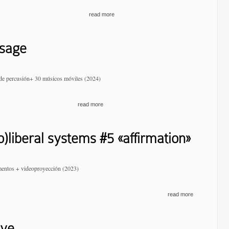
read more
sage
 de percusión+ 30 músicos móviles (2024)
read more
o)liberal systems #5 «affirmation»
mentos + videoproyección (2023)
read more
ave