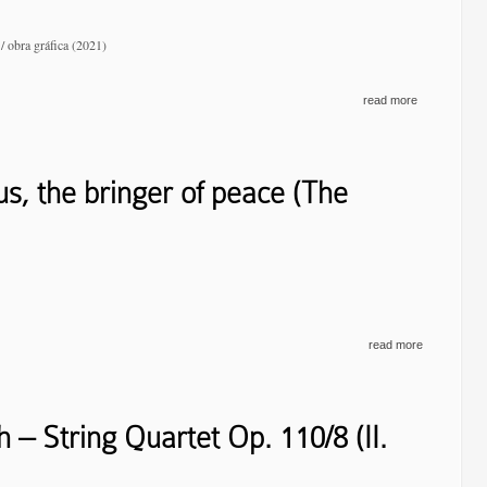
/ obra gráfica (2021)
read more
us, the bringer of peace (The
read more
 – String Quartet Op. 110/8 (II.