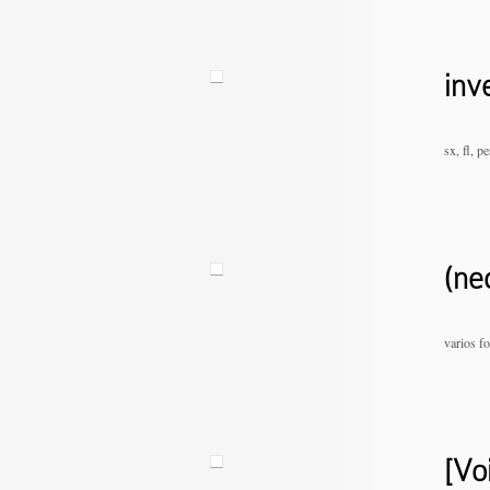
inv
sx, fl, p
(ne
varios f
[Vo