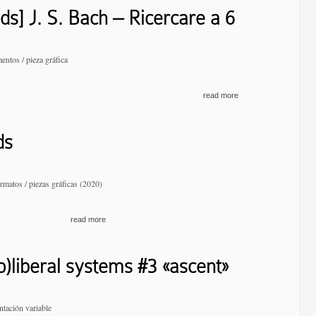
ids] J. S. Bach – Ricercare a 6
entos / pieza gráfica
read more
ds
ormatos / piezas gráficas (2020)
read more
o)liberal systems #3 «ascent»
ntación variable