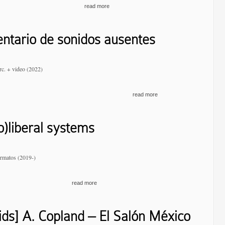
read more
entario de sonidos ausentes
erc. + video (2022)
read more
o)liberal systems
ormatos (2019-)
read more
ids] A. Copland – El Salón México