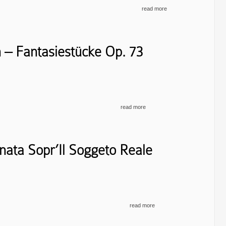
read more
 – Fantasiestücke Op. 73
read more
onata Sopr’Il Soggeto Reale
read more