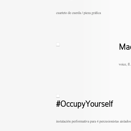
cuarteto de cuerda / pieza gráfica
Mad
voice, fl
#OccupyYourself
instalación performativa para 4 percusionistas aislado