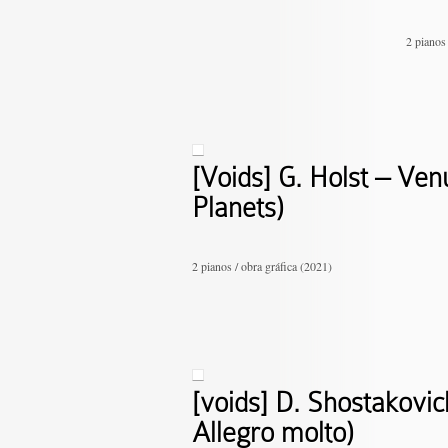
2 pianos 
[Voids] G. Holst – Ven
Planets)
2 pianos / obra gráfica (2021)
[voids] D. Shostakovich
Allegro molto)