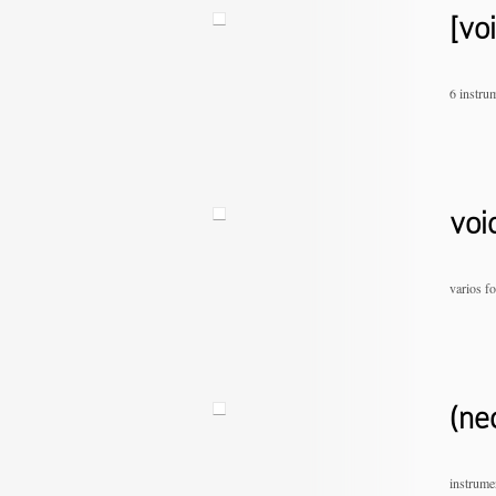
[vo
6 instrum
voi
varios f
(ne
instrume