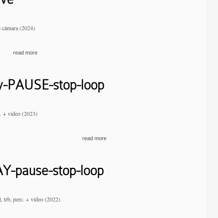
 cámara (2024)
read more
y-PAUSE-stop-loop
x. + video (2023)
read more
Y-pause-stop-loop
t, trb, perc. + video (2022)