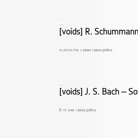
[voids] R. Schummann
vc./cl./sx./vla. + piano / pieza gráfica
[voids] J. S. Bach – S
fl. vl. cont. / pieza gráfica