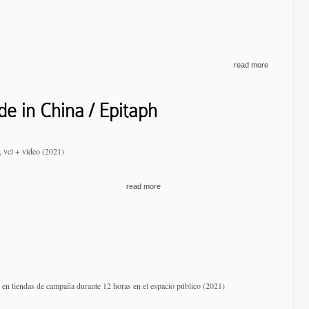
read more
e in China / Epitaph
., vcl + video (2021)
read more
s en tiendas de campaña durante 12 horas en el espacio público (2021)