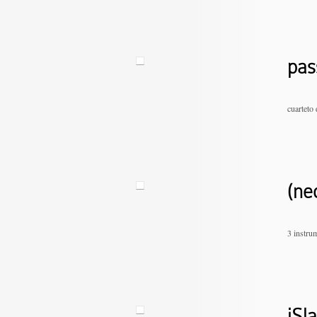
pas
cuarteto
(ne
3 instru
iSl