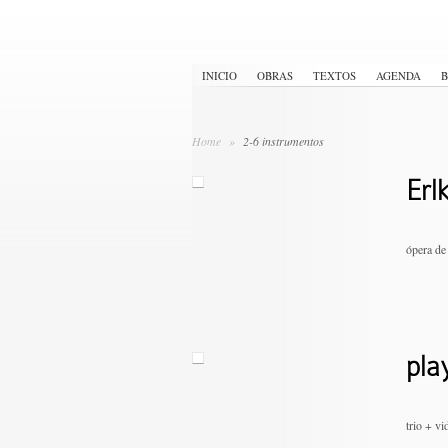
INICIO
OBRAS
TEXTOS
AGENDA
B
Home
»
2-6 instrumentos
Erl
ópera de
pla
trio + v